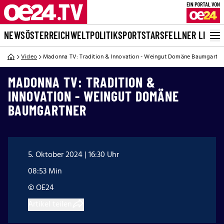
NEWS
ÖSTERREICH
WELT
POLITIK
SPORT
STARS
FELLNER LIVE
Video
Madonna TV: Tradition & Innovation - Weingut Domäne Baumgartne
MADONNA TV: TRADITION &
INNOVATION - WEINGUT DOMÄNE
BAUMGARTNER
5. Oktober 2024 | 16:30 Uhr
08:53 Min
© OE24
Artikel teilen