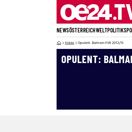
NEWS
ÖSTERREICH
WELT
POLITIK
SP
Video
Opulent: Balmain HW 2012/13
OPULENT: BALMAI