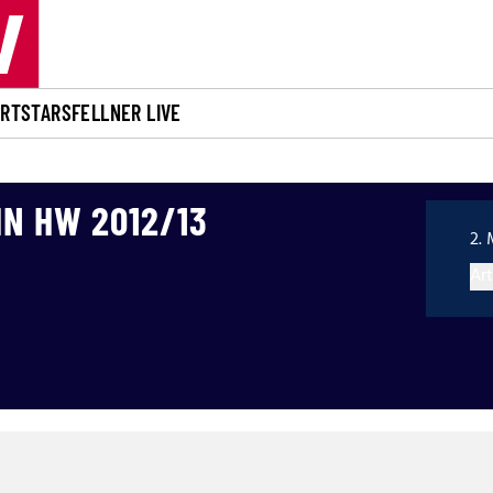
ORT
STARS
FELLNER LIVE
N HW 2012/13
2. 
Art