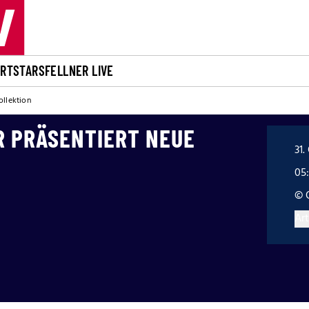
ORT
STARS
FELLNER LIVE
ollektion
R PRÄSENTIERT NEUE
31.
05
© 
Art