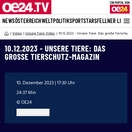
NEWS
ÖSTERREICH
WELT
POLITIK
SPORT
STARS
FELLNER LIVE
Video
Unsere Tiere Video
10.12.2023 - Unsere Tiere: Das große Tierschut
10.12.2023 - UNSERE TIERE: DAS
GROSSE TIERSCHUTZ-MAGAZIN
10. Dezember 2023 | 17:30 Uhr
24:37 Min
© OE24
Artikel teilen