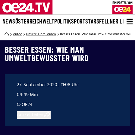
NEWS
ÖSTERREICH
WELT
POLITIK
SPORT
STARS
FELLNER LIVE
Video
Unsere Tiere Video
Besser Essen: Wie man umweltbewusster wird
BESSER ESSEN: WIE MAN
UMWELTBEWUSSTER WIRD
27. September 2020 | 11:08 Uhr
04:49 Min
© OE24
Artikel teilen