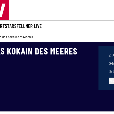
ORT
STARS
FELLNER LIVE
 das Kokain des Meeres
S KOKAIN DES MEERES
2. 
04
© 
Art