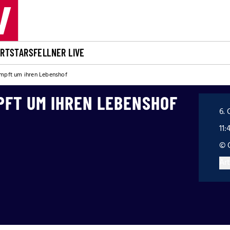
ORT
STARS
FELLNER LIVE
ämpft um ihren Lebenshof
PFT UM IHREN LEBENSHOF
6. 
11:
© 
Art