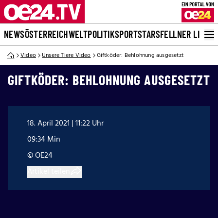
NEWS
ÖSTERREICH
WELT
POLITIK
SPORT
STARS
FELLNER LIVE
Video
Unsere Tiere Video
Giftköder: Behlohnung ausgesetzt
GIFTKÖDER: BEHLOHNUNG AUSGESETZT
18. April 2021 | 11:22 Uhr
09:34 Min
© OE24
Artikel teilen