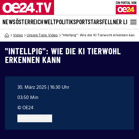
NEWS
ÖSTERREICH
WELT
POLITIK
SPORT
STARS
FELLNER LIVE
Video
Unsere Tiere Video
"Intellpig": Wie die KI Tierwohl erkennen kann
"INTELLPIG": WIE DIE KI TIERWOHL
ERKENNEN KANN
30. März 2025 | 16:30 Uhr
03:50 Min
© OE24
Artikel teilen