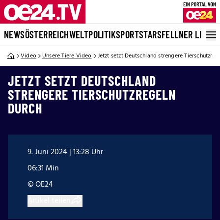
NEWS
ÖSTERREICH
WELT
POLITIK
SPORT
STARS
FELLNER LIVE
Video
Unsere Tiere Video
Jetzt setzt Deutschland strengere Tierschutzreg
JETZT SETZT DEUTSCHLAND
STRENGERE TIERSCHUTZREGELN
DURCH
9. Juni 2024 | 13:28 Uhr
06:31 Min
© OE24
Artikel teilen