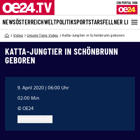
NEWS
ÖSTERREICH
WELT
POLITIK
SPORT
STARS
FELLNER LIVE
Video
Unsere Tiere Video
Katta-Jungtier in Schönbrunn geboren
KATTA-JUNGTIER IN SCHÖNBRUNN
GEBOREN
9. April 2020 | 06:00 Uhr
02:00 Min
© OE24
Artikel teilen