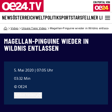
NEWS
ÖSTERREICH
WELT
POLITIK
SPORT
STARS
FELLNER LIVE
Video
Unsere Tiere Video
Magellan-Pinguine wieder in Wildnis entlassen
MAGELLAN-PINGUINE WIEDER IN
WILDNIS ENTLASSEN
5. Mai 2020 | 07:05 Uhr
03:32 Min
© OE24
Artikel teilen