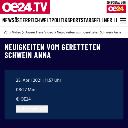
NEWS
ÖSTERREICH
WELT
POLITIK
SPORT
STARS
FELLNER LIVE
Video
Unsere Tiere Video
Neuigkeiten vom geretteten Schwein Anna
NEUIGKEITEN VOM GERETTETEN
SCHWEIN ANNA
25. April 2021 | 11:57 Uhr
08:27 Min
© OE24
Artikel teilen