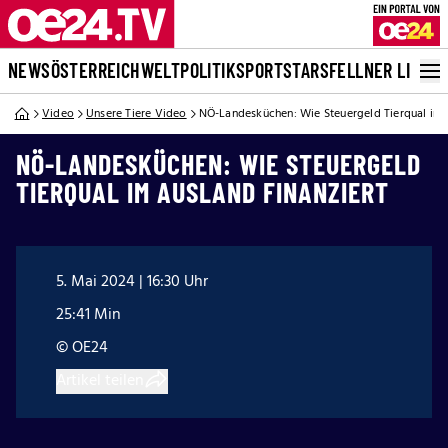
NEWS
ÖSTERREICH
WELT
POLITIK
SPORT
STARS
FELLNER LIVE
Video
Unsere Tiere Video
NÖ-Landesküchen: Wie Steuergeld Tierqual im A
NÖ-LANDESKÜCHEN: WIE STEUERGELD
TIERQUAL IM AUSLAND FINANZIERT
5. Mai 2024 | 16:30 Uhr
25:41 Min
© OE24
Artikel teilen