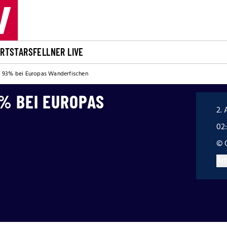
ORT
STARS
FELLNER LIVE
 93% bei Europas Wanderfischen
% BEI EUROPAS
2. 
02
© 
Art