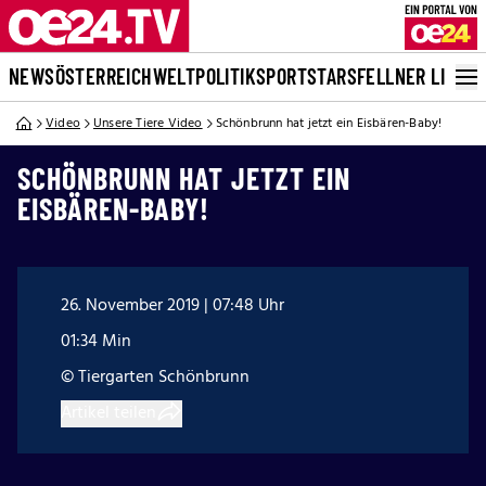
NEWS
ÖSTERREICH
WELT
POLITIK
SPORT
STARS
FELLNER LIVE
Video
Unsere Tiere Video
Schönbrunn hat jetzt ein Eisbären-Baby!
SCHÖNBRUNN HAT JETZT EIN
EISBÄREN-BABY!
26. November 2019 | 07:48 Uhr
01:34 Min
© Tiergarten Schönbrunn
Artikel teilen