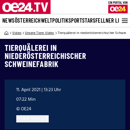
NEWS
ÖSTERREICH
WELT
POLITIK
SPORT
STARS
FELLNER LIVE
Video
Unsere Tiere Video
Tierquälerei in niederösterreichischer Schweine
TIERQUÄLEREI IN
NIEDERÖSTERREICHISCHER
SCHWEINEFABRIK
11. April 2021 | 13:23 Uhr
07:22 Min
© OE24
Artikel teilen