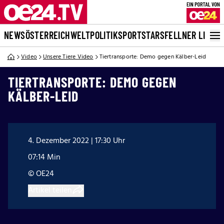
NEWS
ÖSTERREICH
WELT
POLITIK
SPORT
STARS
FELLNER LIVE
Video
Unsere Tiere Video
Tiertransporte: Demo gegen Kälber-Leid
TIERTRANSPORTE: DEMO GEGEN
KÄLBER-LEID
4. Dezember 2022 | 17:30 Uhr
07:14 Min
© OE24
Artikel teilen