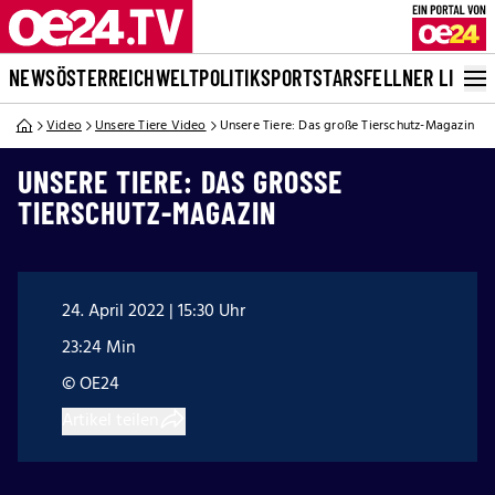
NEWS
ÖSTERREICH
WELT
POLITIK
SPORT
STARS
FELLNER LIVE
Video
Unsere Tiere Video
Unsere Tiere: Das große Tierschutz-Magazin
UNSERE TIERE: DAS GROSSE T
IERSCHUTZ-MAGAZIN
24. April 2022 | 15:30 Uhr
23:24 Min
© OE24
Artikel teilen