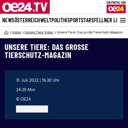
NEWS
ÖSTERREICH
WELT
POLITIK
SPORT
STARS
FELLNER LIVE
Video
Unsere Tiere Video
Unsere Tiere: Das große Tierschutz-Magazin
UNSERE TIERE: DAS GROSSE T
IERSCHUTZ-MAGAZIN
31. Juli 2022 | 16:30 Uhr
24:39 Min
© OE24
Artikel teilen