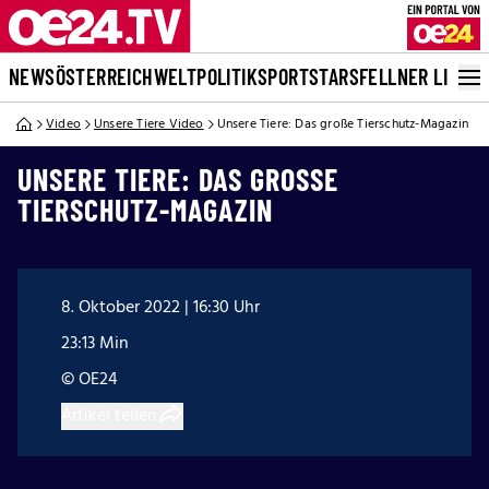
NEWS
ÖSTERREICH
WELT
POLITIK
SPORT
STARS
FELLNER LIVE
Video
Unsere Tiere Video
Unsere Tiere: Das große Tierschutz-Magazin
UNSERE TIERE: DAS GROSSE T
IERSCHUTZ-MAGAZIN
8. Oktober 2022 | 16:30 Uhr
23:13 Min
© OE24
Artikel teilen