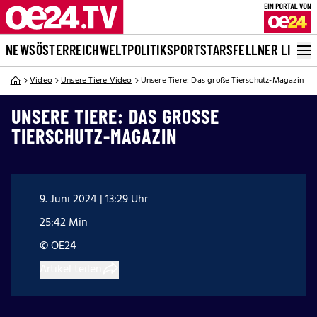
NEWS
ÖSTERREICH
WELT
POLITIK
SPORT
STARS
FELLNER LIVE
Video
Unsere Tiere Video
Unsere Tiere: Das große Tierschutz-Magazin
UNSERE TIERE: DAS GROSSE T
IERSCHUTZ-MAGAZIN
9. Juni 2024 | 13:29 Uhr
25:42 Min
© OE24
Artikel teilen