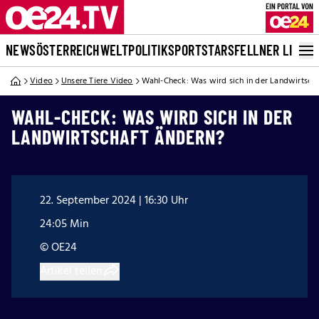
NEWS
ÖSTERREICH
WELT
POLITIK
SPORT
STARS
FELLNER LIVE
Video
Unsere Tiere Video
Wahl-Check: Was wird sich in der Landwirtsch
WAHL-CHECK: WAS WIRD SICH IN DER
LANDWIRTSCHAFT ÄNDERN?
22. September 2024 | 16:30 Uhr
24:05 Min
© OE24
Artikel teilen