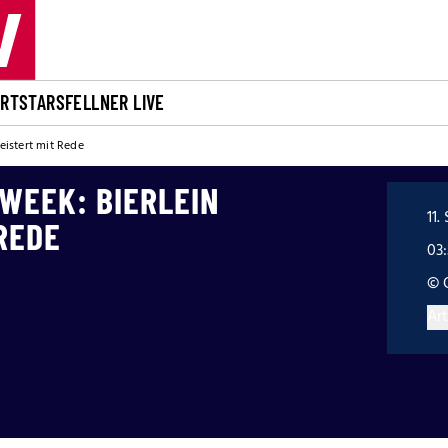
ORT
STARS
FELLNER LIVE
eistert mit Rede
WEEK: BIERLEIN
11.
REDE
03
© 
Art