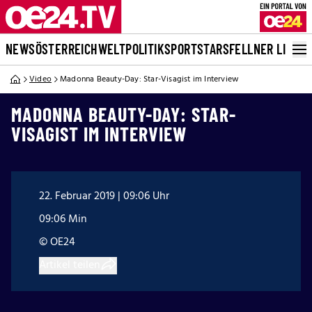
NEWS
ÖSTERREICH
WELT
POLITIK
SPORT
STARS
FELLNER LIVE
Video
Madonna Beauty-Day: Star-Visagist im Interview
MADONNA BEAUTY-DAY: STAR-
VISAGIST IM INTERVIEW
22. Februar 2019 | 09:06 Uhr
09:06 Min
© OE24
Artikel teilen