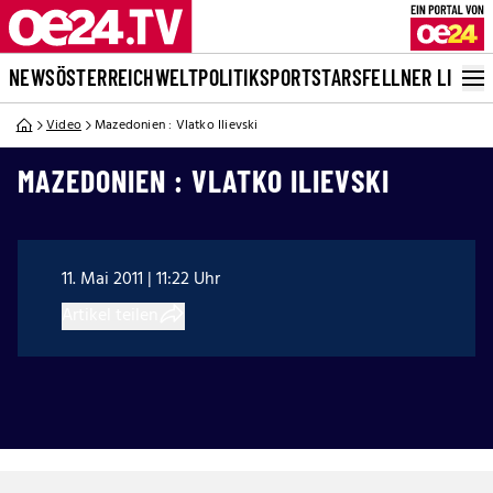
NEWS
ÖSTERREICH
WELT
POLITIK
SPORT
STARS
FELLNER LIVE
Video
Mazedonien : Vlatko Ilievski
MAZEDONIEN : VLATKO ILIEVSKI
11. Mai 2011 | 11:22 Uhr
Artikel teilen