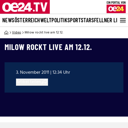
NEWS
ÖSTERREICH
WELT
POLITIK
SPORT
STARS
FELLNER LIVE
Video
Milow rockt live am 12.12.
MILOW ROCKT LIVE AM 12.12.
3. November 2011 | 12:34 Uhr
Artikel teilen