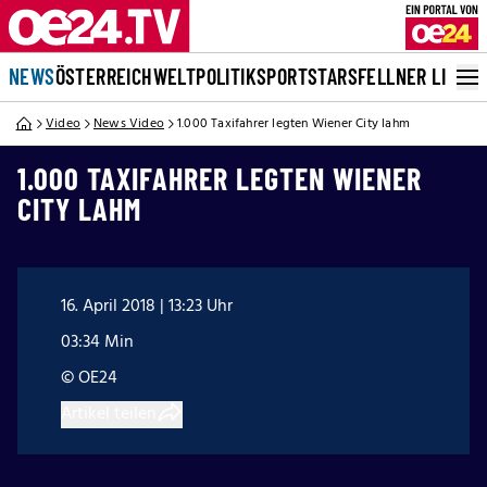
NEWS
ÖSTERREICH
WELT
POLITIK
SPORT
STARS
FELLNER LIVE
Video
News Video
1.000 Taxifahrer legten Wiener City lahm
1.000 TAXIFAHRER LEGTEN WIENER
CITY LAHM
16. April 2018 | 13:23 Uhr
03:34 Min
© OE24
Artikel teilen