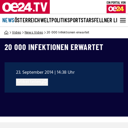
NEWS
ÖSTERREICH
WELT
POLITIK
SPORT
STARS
FELLNER LIVE
Video
News Video
20 000 Infektionen erwartet
20 000 INFEKTIONEN ERWARTET
23. September 2014 | 14:38 Uhr
Artikel teilen