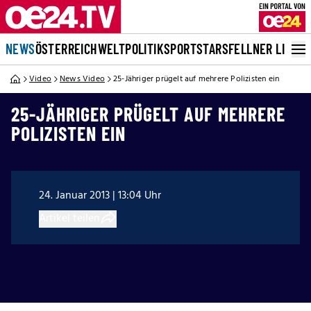
NEWS
ÖSTERREICH
WELT
POLITIK
SPORT
STARS
FELLNER LIVE
Video
News Video
25-Jähriger prügelt auf mehrere Polizisten ein
25-JÄHRIGER PRÜGELT AUF MEHRERE
POLIZISTEN EIN
24. Januar 2013 | 13:04 Uhr
Artikel teilen