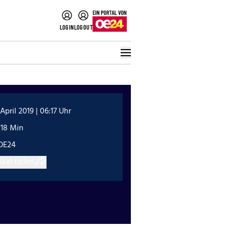
LOGIN
LOGOUT
 April 2019 | 06:17 Uhr
:18 Min
OE24
ikel teilen