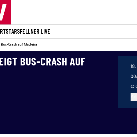
ORT
STARS
FELLNER LIVE
t Bus-Crash auf Madeira
ZEIGT BUS-CRASH AUF
18.
00
© 
Art