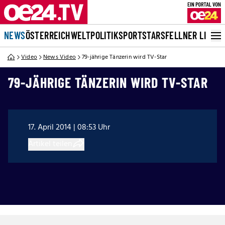
NEWS
ÖSTERREICH
WELT
POLITIK
SPORT
STARS
FELLNER LIVE
Video
News Video
79-jährige Tänzerin wird TV-Star
79-JÄHRIGE TÄNZERIN WIRD TV-STAR
17. April 2014 | 08:53 Uhr
Artikel teilen