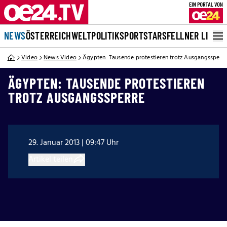
NEWS
ÖSTERREICH
WELT
POLITIK
SPORT
STARS
FELLNER LIVE
Video
News Video
Ägypten: Tausende protestieren trotz Ausgangssperr
ÄGYPTEN: TAUSENDE PROTESTIEREN
TROTZ AUSGANGSSPERRE
29. Januar 2013 | 09:47 Uhr
Artikel teilen