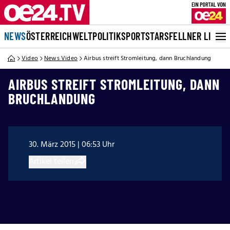
NEWS
ÖSTERREICH
WELT
POLITIK
SPORT
STARS
FELLNER LIVE
Video
News Video
Airbus streift Stromleitung, dann Bruchlandung
AIRBUS STREIFT STROMLEITUNG, DANN
BRUCHLANDUNG
30. März 2015 | 06:53 Uhr
Artikel teilen