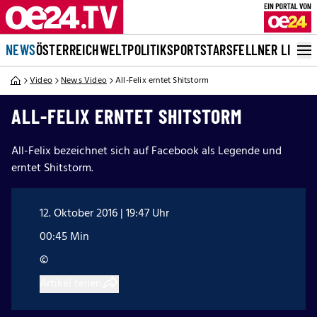
NEWS
ÖSTERREICH
WELT
POLITIK
SPORT
STARS
FELLNER LIVE
Video
News Video
All-Felix erntet Shitstorm
ALL-FELIX ERNTET SHITSTORM
All-Felix bezeichnet sich auf Facebook als Legende und
erntet Shitstorm.
12. Oktober 2016 | 19:47 Uhr
00:45 Min
©
Artikel teilen