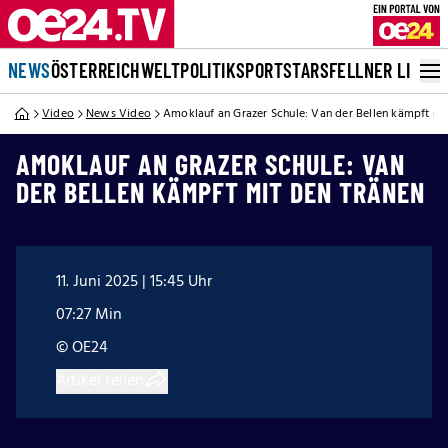
NEWS
ÖSTERREICH
WELT
POLITIK
SPORT
STARS
FELLNER LIVE
Video
News Video
Amoklauf an Grazer Schule: Van der Bellen kämpft mi
AMOKLAUF AN GRAZER SCHULE: VAN
DER BELLEN KÄMPFT MIT DEN TRÄNEN
11. Juni 2025 | 15:45 Uhr
07:27 Min
© OE24
Artikel teilen