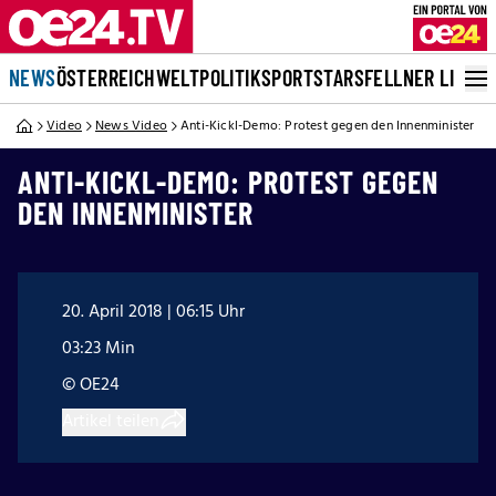
NEWS
ÖSTERREICH
WELT
POLITIK
SPORT
STARS
FELLNER LIVE
Video
News Video
Anti-Kickl-Demo: Protest gegen den Innenminister
ANTI-KICKL-DEMO: PROTEST GEGEN
DEN INNENMINISTER
20. April 2018 | 06:15 Uhr
03:23 Min
© OE24
Artikel teilen