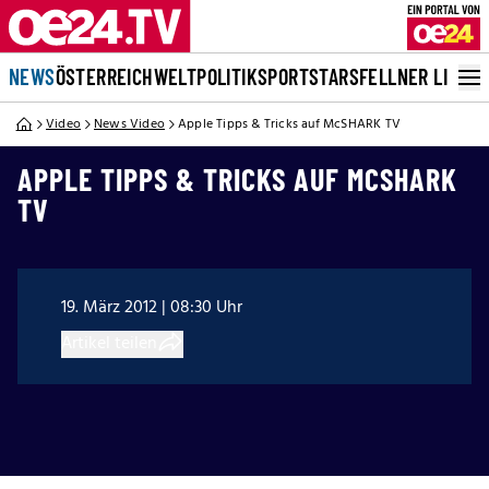
NEWS
ÖSTERREICH
WELT
POLITIK
SPORT
STARS
FELLNER LIVE
Video
News Video
Apple Tipps & Tricks auf McSHARK TV
APPLE TIPPS & TRICKS AUF MCSHARK
TV
19. März 2012 | 08:30 Uhr
Artikel teilen