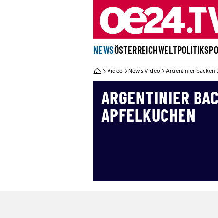
NEWS
ÖSTERREICH
WELT
POLITIK
SP
Video
News Video
Argentinier backen
ARGENTINIER BA
APFELKUCHEN