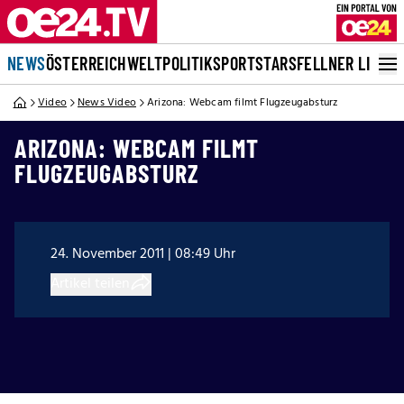
NEWS
ÖSTERREICH
WELT
POLITIK
SPORT
STARS
FELLNER LIVE
Video
News Video
Arizona: Webcam filmt Flugzeugabsturz
ARIZONA: WEBCAM FILMT
FLUGZEUGABSTURZ
24. November 2011 | 08:49 Uhr
Artikel teilen