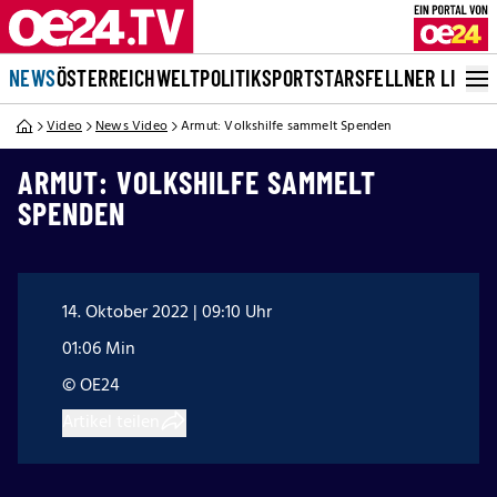
NEWS
ÖSTERREICH
WELT
POLITIK
SPORT
STARS
FELLNER LIVE
Video
News Video
Armut: Volkshilfe sammelt Spenden
ARMUT: VOLKSHILFE SAMMELT
SPENDEN
14. Oktober 2022 | 09:10 Uhr
01:06 Min
© OE24
Artikel teilen