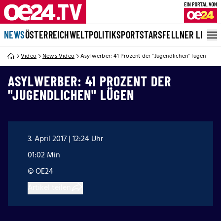
NEWS
ÖSTERREICH
WELT
POLITIK
SPORT
STARS
FELLNER LIVE
Video
News Video
Asylwerber: 41 Prozent der "Jugendlichen" lügen
ASYLWERBER: 41 PROZENT DER
"JUGENDLICHEN" LÜGEN
3. April 2017 | 12:24 Uhr
01:02 Min
© OE24
Artikel teilen