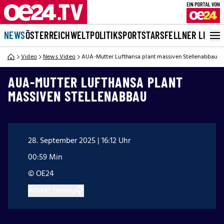
NEWS
ÖSTERREICH
WELT
POLITIK
SPORT
STARS
FELLNER LIVE
Video
News Video
AUA-Mutter Lufthansa plant massiven Stellenabbau
AUA-MUTTER LUFTHANSA PLANT
MASSIVEN STELLENABBAU
28. September 2025 | 16:12 Uhr
00:59 Min
© OE24
Artikel teilen