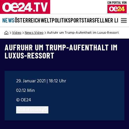
NEWS
ÖSTERREICH
WELT
POLITIK
SPORT
STARS
FELLNER LIVE
Video
News Video
Aufruhr um Trump-Aufenthalt im Luxus-Ressort
AUFRUHR UM TRUMP-AUFENTHALT IM
LUXUS-RESSORT
29. Januar 2021 | 18:12 Uhr
02:12 Min
© OE24
Artikel teilen