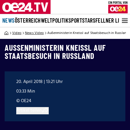
NEWS
ÖSTERREICH
WELT
POLITIK
SPORT
STARS
FELLNER LIVE
Video
News Video
Außenministerin Kneissl auf Staatsbesuch in Russland
AUSSENMINISTERIN KNEISSL AUF S
TAATSBESUCH IN RUSSLAND
20. April 2018 | 13:21 Uhr
03:33 Min
© OE24
Artikel teilen