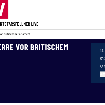
ORT
STARS
FELLNER LIVE
 vor britischem Parlament
ERRE VOR BRITISCHEM
14.
01:
© 
Art