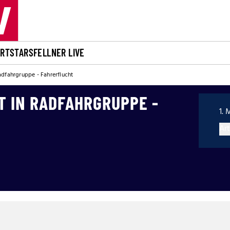
ORT
STARS
FELLNER LIVE
adfahrgruppe - Fahrerflucht
T IN RADFAHRGRUPPE -
1. 
Art