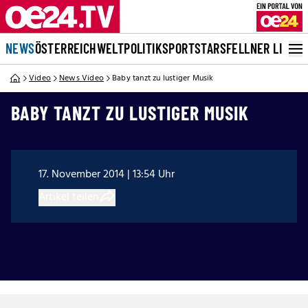
NEWS
ÖSTERREICH
WELT
POLITIK
SPORT
STARS
FELLNER LIVE
Video
News Video
Baby tanzt zu lustiger Musik
BABY TANZT ZU LUSTIGER MUSIK
17. November 2014 | 13:54 Uhr
Artikel teilen