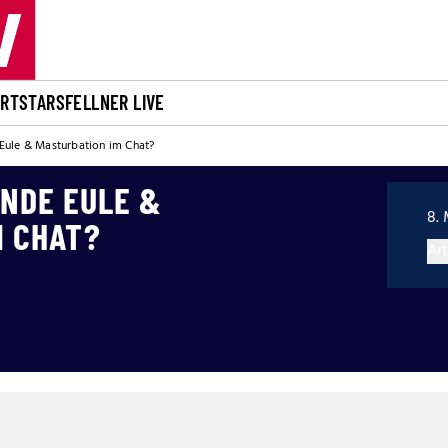
ORT
STARS
FELLNER LIVE
Eule & Masturbation im Chat?
ENDE EULE &
8. 
M CHAT?
Art