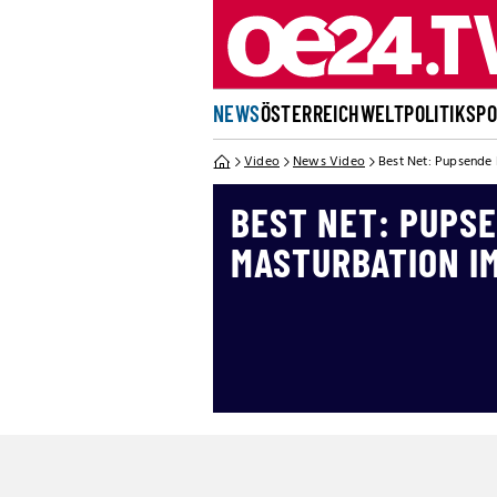
NEWS
ÖSTERREICH
WELT
POLITIK
SP
Video
News Video
Best Net: Pupsende 
BEST NET: PUPS
MASTURBATION I