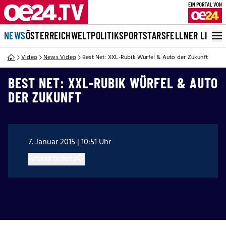
NEWS
ÖSTERREICH
WELT
POLITIK
SPORT
STARS
FELLNER LIVE
Video
News Video
Best Net: XXL-Rubik Würfel & Auto der Zukunft
BEST NET: XXL-RUBIK WÜRFEL & AUTO
DER ZUKUNFT
7. Januar 2015 | 10:51 Uhr
Artikel teilen